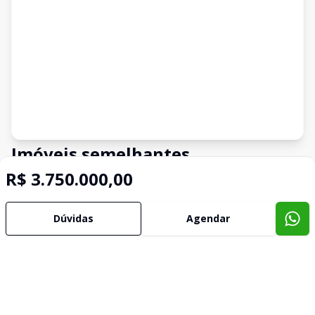
Imóveis semelhantes
R$ 3.750.000,00
Confira imóveis semelhantes
Dúvidas
Agendar
Cód:
VTI1001
Comparar
Có