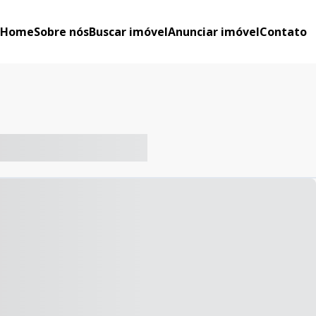
Home
Sobre nós
Buscar imóvel
Anunciar imóvel
Contato
-- ----- ----- --- ------