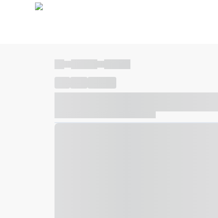
----
----- -----
----- -----
----
-----
---- ------
----- ----- -- ------ ---- ---- -- ---
----- ----- -- ------ ----- ----- -- ------