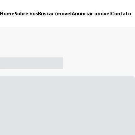
Home
Sobre nós
Buscar imóvel
Anunciar imóvel
Contato
-- ----- ----- --- ------