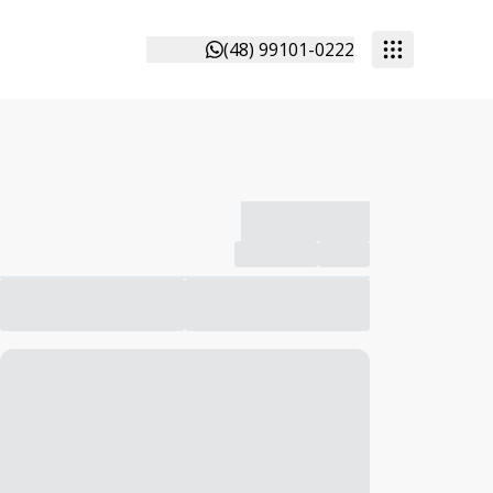
(48) 99101-0222
-------------
Compartilhar
Favorito