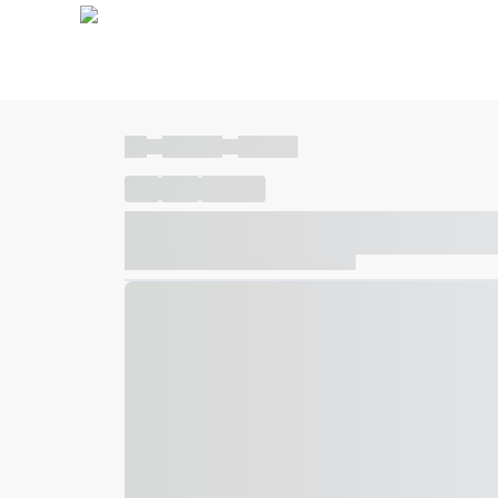
----
----- -----
----- -----
----
-----
---- ------
----- ----- -- ------ ---- ---- -- ---
----- ----- -- ------ ----- ----- -- ------