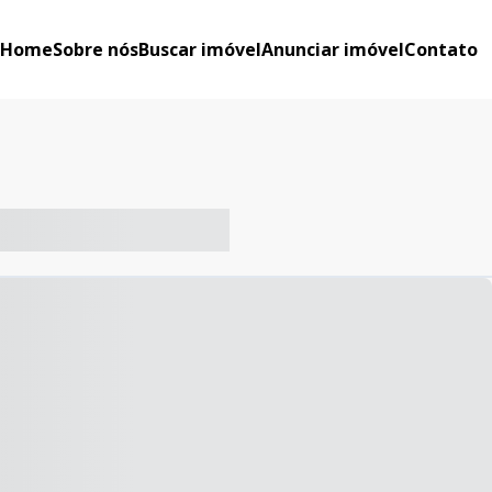
Home
Sobre nós
Buscar imóvel
Anunciar imóvel
Contato
-- ----- ----- --- ------