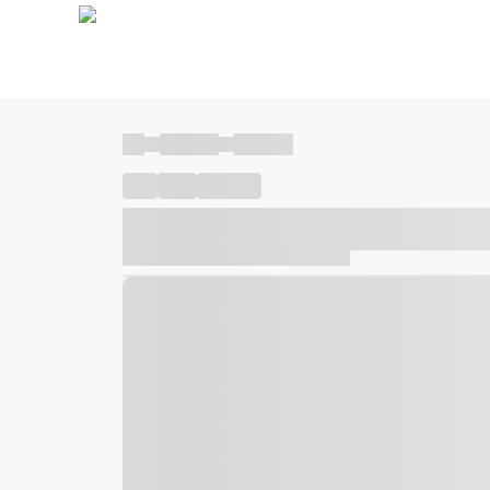
----
----- -----
----- -----
----
-----
---- ------
----- ----- -- ------ ---- ---- -- ---
----- ----- -- ------ ----- ----- -- ------