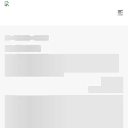
----
----- -----
----- -----
----
-----
---- ------
----- ----- -- ------ ---- ---- -- ----- ----- -----
--- ------
----- ----- -- ------ ----- ----- -- ------
-------------
Compartilhar
Favorito