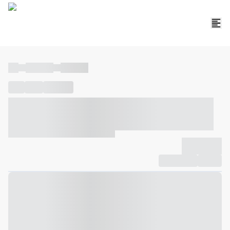
----
----- -----
----- -----
----
-----
---- ------
----- ----- -- ------ ---- ---- -- ----- ----- -----
--- ------
----- ----- -- ------ ----- ----- -- ------
-------------
Compartilhar
Favorito