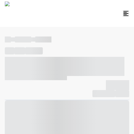
----
----- -----
----- -----
----
-----
---- ------
----- ----- -- ------ ---- ---- -- ----- ----- -----
--- ------
----- ----- -- ------ ----- ----- -- ------
-------------
Compartilhar
Favorito