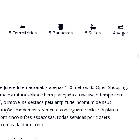
5
Dormitório
s
5
Banheiro
s
5
Suíte
s
4
Vaga
s
 Jurerê Internacional, a apenas 140 metros do Open Shopping,
uma estrutura sólida e bem planejada atravessa o tempo com
², o imóvel se destaca pela amplitude incomum de seus
ruções modernas raramente conseguem replicar. A planta
 com cinco suítes espaçosas, todas servidas por closets
ão em cada dormitório.