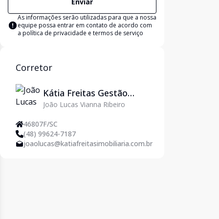
Enviar
As informações serão utilizadas para que a nossa
equipe possa entrar em contato de acordo com
a
política de privacidade e termos de serviço
Corretor
Kátia Freitas Gestão
João Lucas Vianna Ribeiro
Imobiliária
46807F/SC
(48) 99624-7187
joaolucas@katiafreitasimobiliaria.com.br