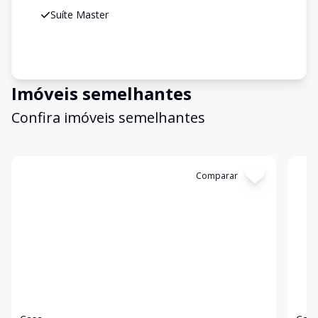
Suíte Master
Imóveis semelhantes
Confira imóveis semelhantes
Cód:
VCI3012
Comparar
Có