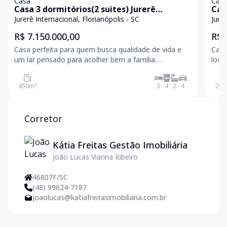
Casa
Cas
Casa 3 dormitórios(2 suites) Jurerê
Cas
Internacional
Jurerê Internacional, Florianópolis - SC
Jurer
R$ 7.150.000,00
R$ 
Casa perfeita para quem busca qualidade de vida e
Casa
um lar pensado para acolher bem a família.
loca
Localizada em Jurerê Internacional, um dos bairros
alam
mais desejados de Florianópolis, esta residência de
220
450
m²
3
4
2
4
220
450 m² oferece conforto, segurança e espaços
amplos para
Corretor
Kátia Freitas Gestão Imobiliária
João Lucas Vianna Ribeiro
46807F/SC
(48) 99624-7187
joaolucas@katiafreitasimobiliaria.com.br