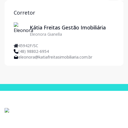
ideal para quem busca confor
Corretor
Kátia Freitas Gestão Imobiliária
Eleonora Gianella
45942F/SC
(48) 98802-6954
eleonora@katiafreitasimobiliaria.com.br