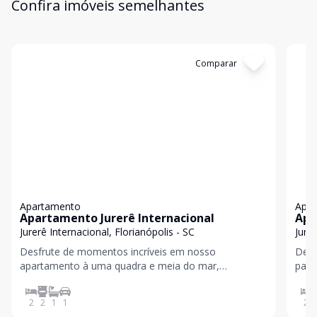
Confira imóveis semelhantes
Cód:
AAI2012
Comparar
Có
Apartamento
Apa
Apartamento Jurerê Internacional
Apa
Jurerê Internacional, Florianópolis - SC
Jurer
Desfrute de momentos incríveis em nosso
Desc
apartamento à uma quadra e meia do mar,
para
localizado no prestigiado bairro de Jurerê
Florianópolis. Co
Internacional, em Florianópolis. Com 2 dormitórios,
de g
2
2
1
1
2
sendo 1 suíte, e 2 banheiros sociais, este imóvel é
ou a