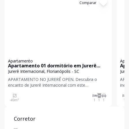
Cód:
AAI1000
Comparar
Có
Apartamento
Apa
Apartamento 01 dormitório em Jurerê
Apa
Interncaional
Jurerê Internacional, Florianópolis - SC
Jurer
APARTAMENTO NO JURERÊ OPEN. Descubra o
APA
encanto de Jurerê Internacional com este
ines
aconchegante apartamento para temporada
loca
localizado na Avenida dos Salm
Com 
49
m²
1
1
1
1
Corretor