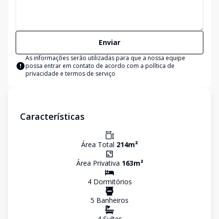
Enviar
As informações serão utilizadas para que a nossa equipe
possa entrar em contato de acordo com a
política de
privacidade e termos de serviço
Características
Área Total
214
m²
Área Privativa
163
m²
4
Dormitório
s
5
Banheiro
s
4
Suíte
s