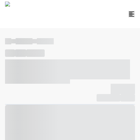
----
----- -----
----- -----
----
-----
---- ------
----- ----- -- ------ ---- ---- -- ----- ----- -----
--- ------
----- ----- -- ------ ----- ----- -- ------
-------------
Compartilhar
Favorito