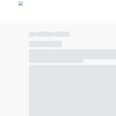
----
----- -----
----- -----
----
-----
---- ------
----- ----- -- ------ ---- ---- -- ---
----- ----- -- ------ ----- ----- -- ------