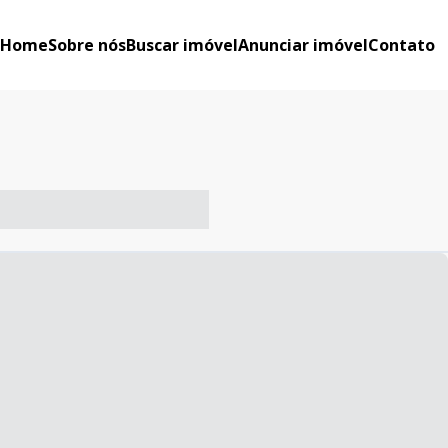
Home
Sobre nós
Buscar imóvel
Anunciar imóvel
Contato
-- ----- ----- --- ------