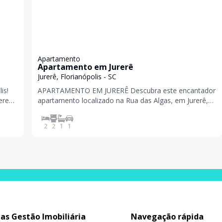
Apartamento
Apartamento em Jurerê
Jurerê, Florianópolis - SC
is!
APARTAMENTO EM JURERÊ Descubra este encantador
erem,
apartamento localizado na Rua das Algas, em Jurerê,
da a
Florianópolis. Com 2 dormitórios, sendo 1 suíte e 2
banheiros, este espaço é ideal para quem deseja
2
2
1
1
desfrutar da beleza e tranquilidade da região. O imóvel
tas Gestão Imobiliária
Navegação rápida