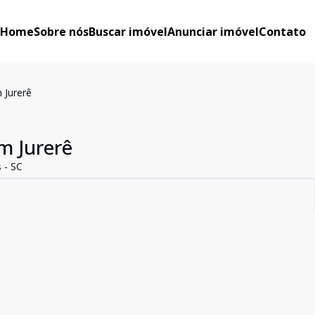
Home
Sobre nós
Buscar imóvel
Anunciar imóvel
Contato
 Jurerê
m Jurerê
s - SC