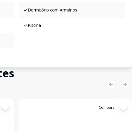
Dormitório com Armários
Piscina
tes
Previous sl
Nex
Cód:
AAI2002
Comparar