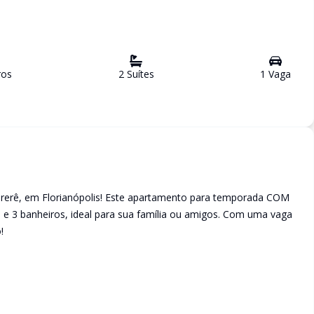
ro
s
2
Suíte
s
1
Vaga
urerê, em Florianópolis! Este apartamento para temporada COM
 3 banheiros, ideal para sua família ou amigos. Com uma vaga
!