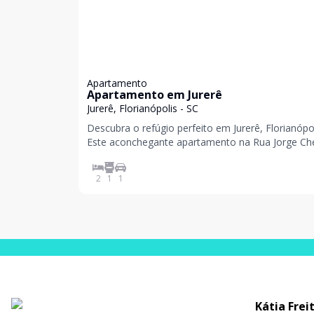
Apartamento
Apartamento em Jurerê
Jurerê, Florianópolis - SC
Descubra o refúgio perfeito em Jurerê, Florianópol
Este aconchegante apartamento na Rua Jorge Ch
324, proporciona a proximidade com a praia e to
infraestrutura do bairro. Com 2 dormitórios e 1
2
1
1
banheiro, é ideal para momentos de lazer ou fé
Kátia Frei