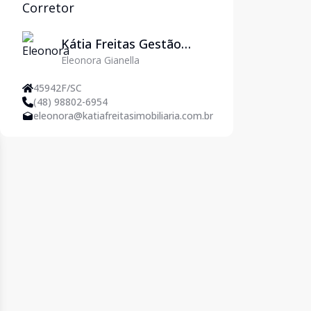
Corretor
Kátia Freitas Gestão
Eleonora Gianella
Imobiliária
45942F/SC
(48) 98802-6954
eleonora@katiafreitasimobiliaria.com.br