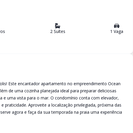
ro
s
2
Suíte
s
1
Vaga
ópolis! Este encantador apartamento no empreendimento Ocean
 além de uma cozinha planejada ideal para preparar deliciosas
ra e uma vista para o mar. O condomínio conta com elevador,
 e praticidade. Aproveite a localização privilegiada, próxima das
eserve agora e faça da sua temporada na praia uma experiência