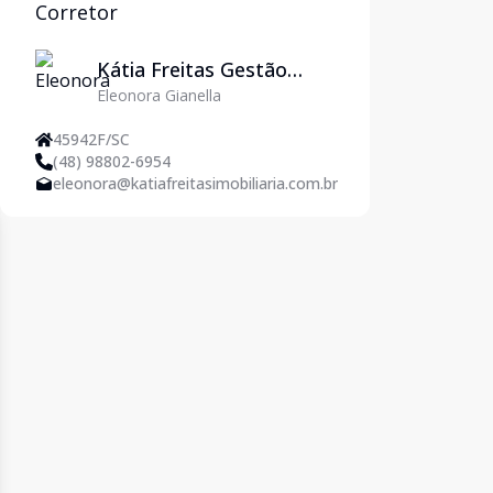
Corretor
Kátia Freitas Gestão
Eleonora Gianella
Imobiliária
45942F/SC
(48) 98802-6954
eleonora@katiafreitasimobiliaria.com.br