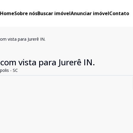
Home
Sobre nós
Buscar imóvel
Anunciar imóvel
Contato
m vista para Jurerê IN.
om vista para Jurerê IN.
polis - SC