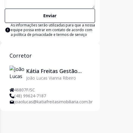
Enviar
As informações serão utilizadas para que a nossa
equipe possa entrar em contato de acordo com
a
política de privacidade e termos de serviço
Corretor
Kátia Freitas Gestão
João Lucas Vianna Ribeiro
Imobiliária
46807F/SC
(48) 99624-7187
joaolucas@katiafreitasimobiliaria.com.br