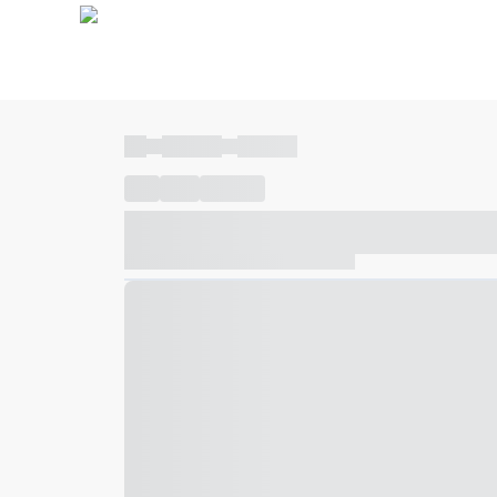
----
----- -----
----- -----
----
-----
---- ------
----- ----- -- ------ ---- ---- -- ---
----- ----- -- ------ ----- ----- -- ------