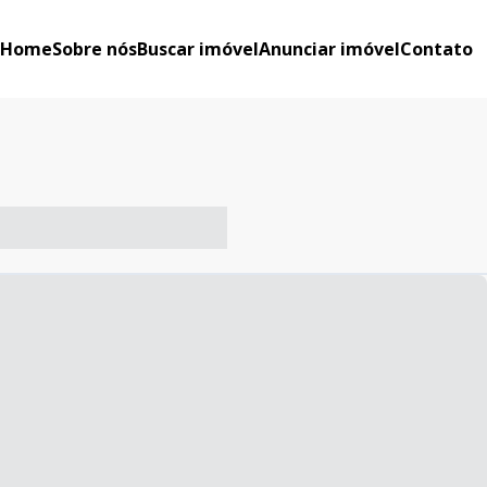
Home
Sobre nós
Buscar imóvel
Anunciar imóvel
Contato
-- ----- ----- --- ------