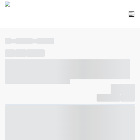
----
----- -----
----- -----
----
-----
---- ------
----- ----- -- ------ ---- ---- -- ----- ----- -----
--- ------
----- ----- -- ------ ----- ----- -- ------
-------------
Compartilhar
Favorito